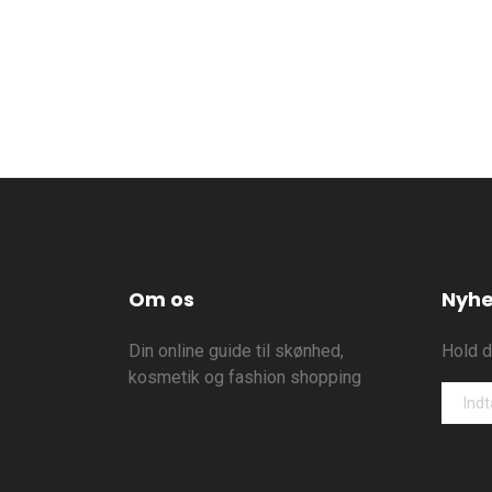
Om os
Nyhe
Din online guide til skønhed,
Hold d
kosmetik og fashion shopping