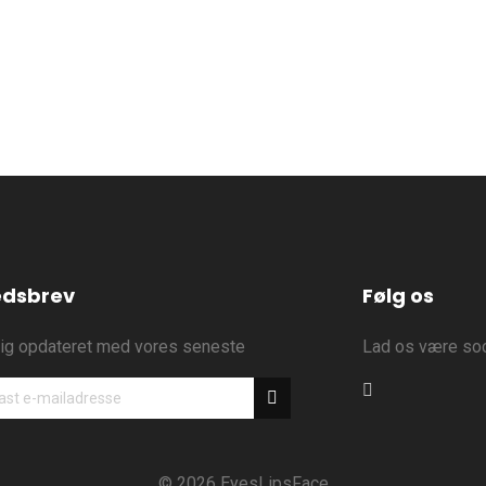
dsbrev
Følg os
ig opdateret med vores seneste
Lad os være soc
©
2026 EyesLipsFace