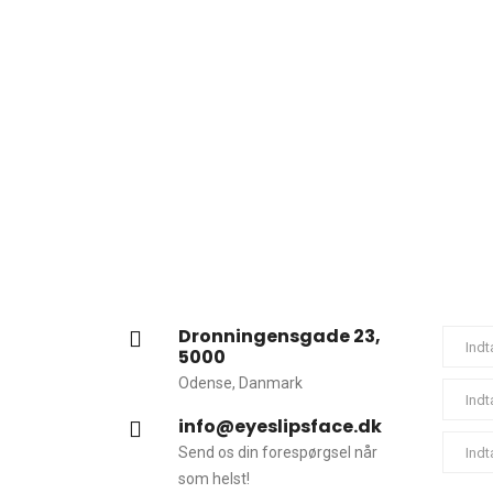
Dronningensgade 23,
5000
Odense, Danmark
info@eyeslipsface.dk
Send os din forespørgsel når
som helst!